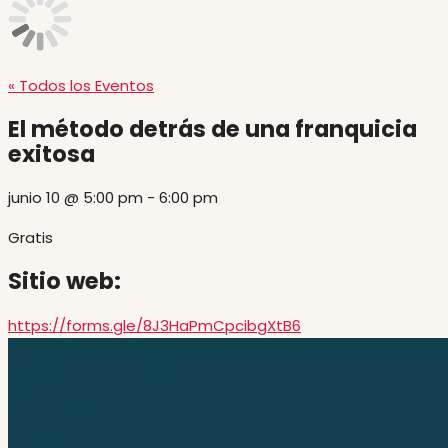
« Todos los Eventos
El método detrás de una franquicia
exitosa
junio 10
@
5:00 pm
-
6:00 pm
Gratis
Sitio web:
https://forms.gle/8J3HaPmCpcibgXtB6